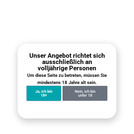
RELX Pod Pro Box (10
RELX Infinity 2 Pod Box
PCS) – 2 Pods Pack
(10 PCS)
€
112.10
€
79.00
€
118.00
€
89.00
Unser Angebot richtet sich
ausschließlich an
Weiterlesen
Weiterlesen
volljährige Personen
Um diese Seite zu betreten, müssen Sie
mindestens 18 Jahre alt sein.
Ja, ich bin
Nein, ich bin
18+
unter 18