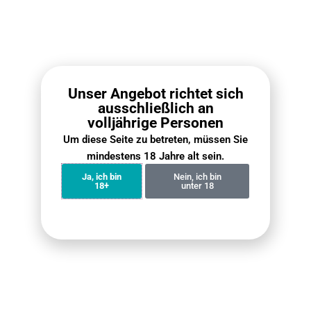
Unser Angebot richtet sich
ausschließlich an
volljährige Personen
Um diese Seite zu betreten, müssen Sie
mindestens 18 Jahre alt sein.
Fumot Tornado 15000
ELFBAR Ice King Bundle
Bundle (4er Pack)
4er-Pack
Ja, ich bin
Nein, ich bin
18+
unter 18
€
59.90
€
71.60
€
59.90
€
79.90
Weiterlesen
Weiterlesen