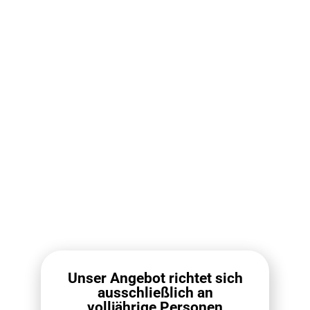
RELX Pod Pro Box (10
RELX Infinity 2 Pod Box
PCS) – 2 Pods Pack
(10 PCS)
€
112.10
€
79.00
€
118.00
€
89.00
Weiterlesen
Weiterlesen
Unser Angebot richtet sich
ausschließlich an
volljährige Personen