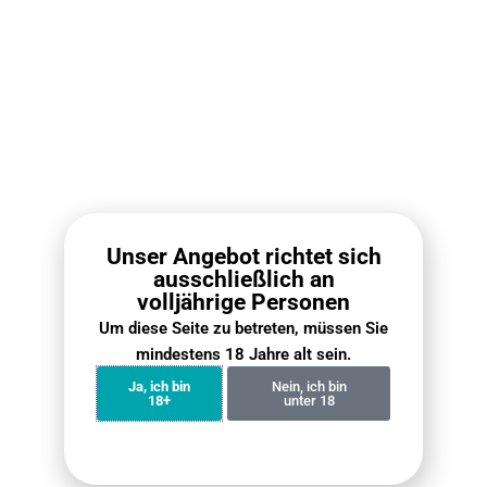
Rabattierte Sets
Unser Angebot richtet sich
RELX Pod Pro Box (10
RELX Infinity 2 Pod Box
ausschließlich an
PCS) – 2 Pods Pack
(10 PCS)
volljährige Personen
€
112.10
€
79.00
€
118.00
€
89.00
Um diese Seite zu betreten, müssen Sie
mindestens 18 Jahre alt sein.
Weiterlesen
Weiterlesen
Ja, ich bin
Nein, ich bin
18+
unter 18