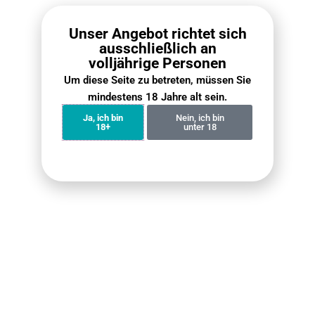
Unser Angebot richtet sich
ausschließlich an
Fumot Tornado 15000
ELFBAR Ice King Bundle
volljährige Personen
Bundle (4er Pack)
4er-Pack
Um diese Seite zu betreten, müssen Sie
€
59.90
€
71.60
mindestens 18 Jahre alt sein.
€
59.90
€
79.90
Ja, ich bin
Nein, ich bin
Weiterlesen
Weiterlesen
18+
unter 18
RELX Pod Pro Box (10
Fumot Vapes 4er-Set (2x