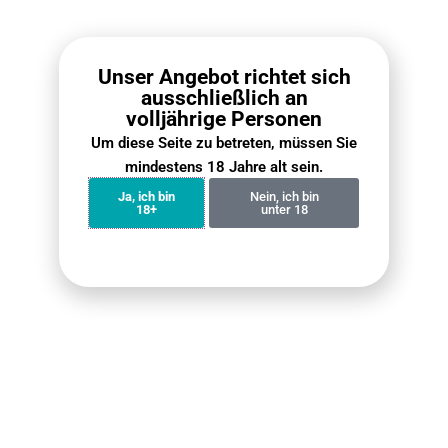
Unser Angebot richtet sich
ausschließlich an
volljährige Personen
ELFBAR Ice King Bundle
Fumot Tornado 15000
Um diese Seite zu betreten, müssen Sie
4er-Pack
Bundle (4er Pack)
mindestens 18 Jahre alt sein.
€
59.90
€
71.60
€
59.90
Ja, ich bin
Nein, ich bin
€
79.90
18+
unter 18
Weiterlesen
Weiterlesen