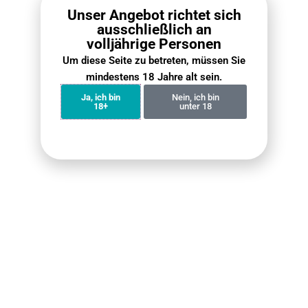
Unser Angebot richtet sich
ausschließlich an
volljährige Personen
Um diese Seite zu betreten, müssen Sie
mindestens 18 Jahre alt sein.
Ja, ich bin
Nein, ich bin
18+
unter 18
Out of stock
Fumot Tornado 15000(Alle
Fumot Tornado 15000
Sorten)
Züge – Kauf 2, zahl 1
€
19.90
€
39.80
€
14.90
–
€
19.90
Benachrichtigung erhalten
Weiterlesen