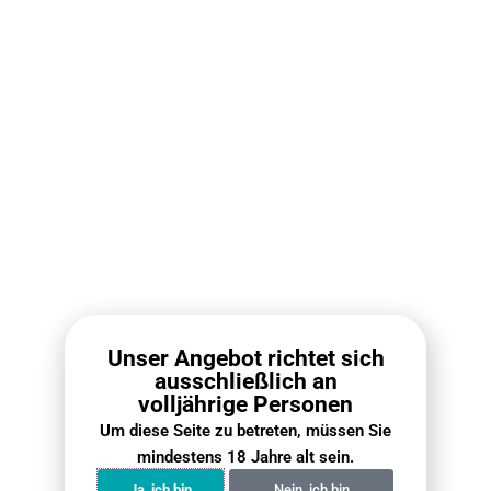
24.98€
IN DEN WARENKORB
#Verwendung:
Nikotinbeutel
: Kauen und Spucken sind während
des Gebrauchs nicht erforderlich.
Snus
: Schnellere Wahrnehmung durch Kauen
oder Schlucken.
Weiße Nikotinbeutel
und Snus die beide
Unser Angebot richtet sich
zwischen Oberlippe und Mund
gelegt werden, um
ausschließlich an
die bequemste Position zu finden, können bis zu
volljährige Personen
einer Stunde lang ununterbrochen verwendet
Um diese Seite zu betreten, müssen Sie
werden.
mindestens 18 Jahre alt sein.
Nikotinbeutel sind einfacher zu benutzen als
Ja, ich bin
Nein, ich bin