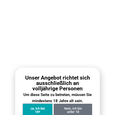
Liquids mit niedriger Nikotinstärke (3–6 mg)
empfohlen. Nic-Salt-Liquids wie
ELFLIQ
sind eher für
Pod-Systeme geeignet.
#4 Gerät Einschalten
Drücke den Feuertaster fünfmal schnell
hintereinander. Das Gerät schaltet sich ein, und das
Display leuchtet auf.
#5 Modus Anpassen
Unser Angebot richtet sich
Im Standby-Modus den Feuertaster dreimal
ausschließlich an
schnell hintereinander drücken, um das Modus-
volljährige Personen
Menü aufzurufen.
Um diese Seite zu betreten, müssen Sie
Mit den „+“ und „-“ Tasten den gewünschten
Modus auswählen (Watt Mode, Temp Mode oder
mindestens 18 Jahre alt sein.
Memory Mode).
Ja, ich bin
Nein, ich bin
Zur Bestätigung den Feuertaster drücken.
18+
unter 18