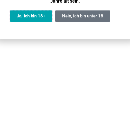
Jahre alt sein.
 / 10)
Ja, ich bin 18+
Nein, ich bin unter 18
10)
0)
)
 Crystal Vape Liquid geeignet?