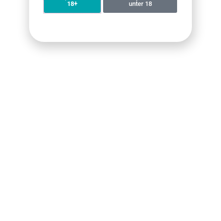
18+
unter 18
Was soll ich tun, wenn mein Vape-Produkt eine
Fehlfunktion hat?
Was soll ich tun, wenn ein Gegenstand
beschädigt wurde oder verloren gegangen ist?
Wird mein Paket diskret verpackt?
Customers also bought