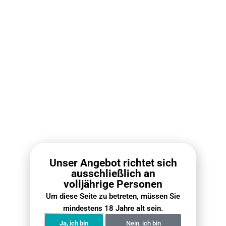
Rückgabeverfahren finden Sie in unserem Leitfaden auf
VapePenZone Online Shop
.
Wann wird meine Bestellung eintreffen?
In den meisten Regionen Deutschlands beträgt die Lieferzeit
2 bis 5 Werktage. In abgelegenen Gebieten können zusätzlich
2 bis 3 Tage erforderlich sein. Um genauere Informationen zu
erhalten, kontaktieren Sie bitte unser Personal und geben Sie
Ihre Postleitzahl an.
Wie lange dauert der Versand?
Unser Angebot richtet sich
Kann ich meine Lieferinformationen oder
ausschließlich an
Bestelldaten ändern?
volljährige Personen
Um diese Seite zu betreten, müssen Sie
Wann werden nicht mehr vorrätige Artikel
mindestens 18 Jahre alt sein.
wieder aufgefüllt?
Ja, ich bin
Nein, ich bin