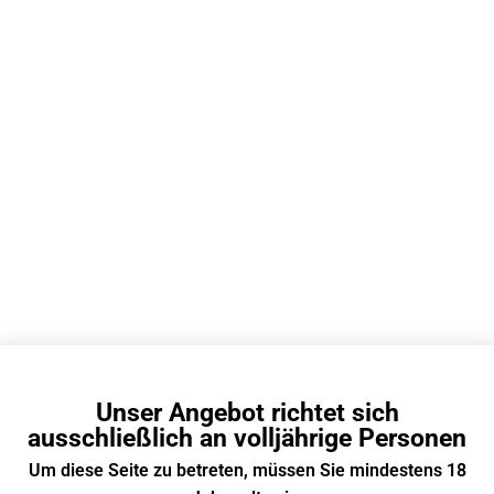
93g
Φ30×102.5mm
21
Zylindrische Form
Maschenspule
Typ-C
Nein
Nein
Nicht möglich
Nein
Unser Angebot richtet sich
Ja
ausschließlich an volljährige Personen
Nein
Um diese Seite zu betreten, müssen Sie mindestens 18