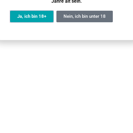
Jahre alt sein.
Ja, ich bin 18+
Nein, ich bin unter 18
s
inuten
eren und reineren Geschmack
dlich
n besser zu Ihren Vorlieben
nd- und Rückgabeverfahren finden Sie in unserem Leitfade
 Lieferzeit 2 bis 5 Werktage. In abgelegenen Gebieten können zu
Sie bitte unser Personal und geben Sie Ihre Postleitzahl an.