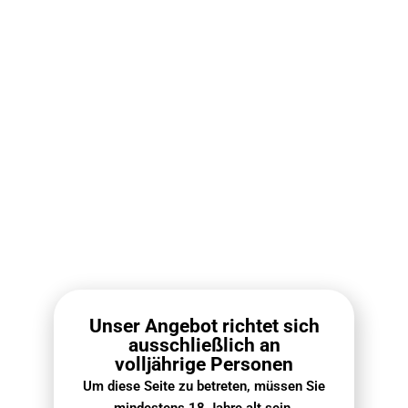
Häufige Fragen
Einen umfassenden Überblick über unsere Versand- und
Rückgabeverfahren finden Sie in unserem Leitfaden auf
VapePenZone Online Shop
.
Wann wird meine Bestellung eintreffen?
In den meisten Regionen Deutschlands beträgt die Lieferzeit
2 bis 5 Werktage. In abgelegenen Gebieten können zusätzlich
2 bis 3 Tage erforderlich sein. Um genauere Informationen zu
erhalten, kontaktieren Sie bitte unser Personal und geben Sie
Ihre Postleitzahl an.
Wie lange dauert der Versand?
Unser Angebot richtet sich
ausschließlich an
Kann ich meine Lieferinformationen oder
volljährige Personen
Bestelldaten ändern?
Um diese Seite zu betreten, müssen Sie
mindestens 18 Jahre alt sein.