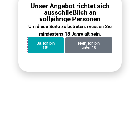
Unser Angebot richtet sich
ausschließlich an
volljährige Personen
Um diese Seite zu betreten, müssen Sie
mindestens 18 Jahre alt sein.
Ja, ich bin
Nein, ich bin
18+
unter 18
VOZOL Vista 20000 Züge
Fumot Digital Box 12000
Bundle (5er Pack)
Bundle (5er Pack)
€
74.90
€
69.90
€
119.50
€
71.60
Weiterlesen
Weiterlesen