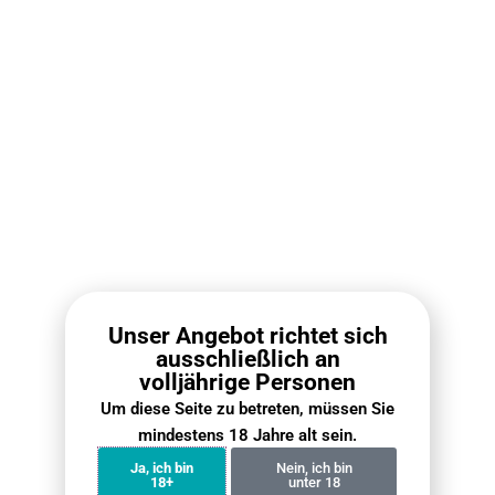
1 Kopf Shisha Wie viele
Zigaretten?
5 Januar 2026
Ich rauche sowohl Shisha als auch Zigaretten. Wie viele
Zigaretten entspricht eine Schale Shisha?
Unser Angebot richtet sich
ausschließlich an
volljährige Personen
Um diese Seite zu betreten, müssen Sie
mindestens 18 Jahre alt sein.
Ja, ich bin
Nein, ich bin
18+
unter 18