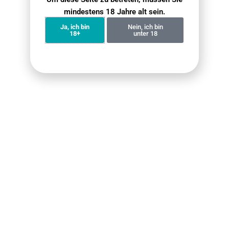
Bundle (5er Pack)
Bundle (5er Pack)
mindestens 18 Jahre alt sein.
€
74.90
€
69.90
€
119.50
€
71.60
Ja, ich bin
Nein, ich bin
18+
unter 18
Weiterlesen
Weiterlesen
ELFBAR Ice King Bundle
Fumot Tornado 15000
4er-Pack
Bundle (4er Pack)
€
59.90
€
71.60
€
59.90
€
79.90
Weiterlesen
Weiterlesen