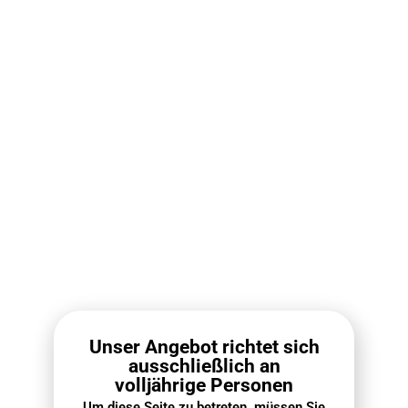
RELX Pod Pro Box (10
RELX Infinity 2 Pod Box
PCS) – 2 Pods Pack
(10 PCS)
€
112.10
€
79.00
€
118.00
€
89.00
Weiterlesen
Weiterlesen
Unser Angebot richtet sich
ausschließlich an
volljährige Personen
VOZOL Vista 20000 Züge
Fumot Digital Box 12000
Um diese Seite zu betreten, müssen Sie