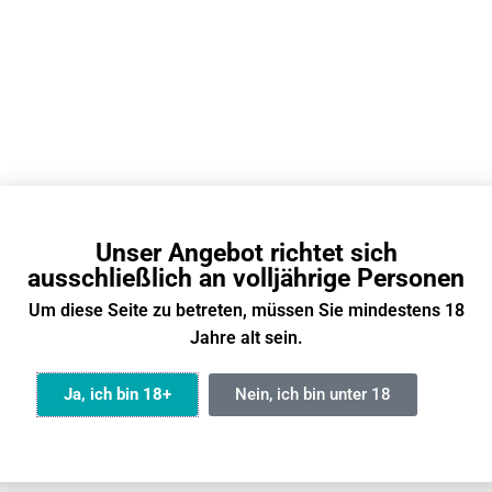
ndM Tornado 20000?
E-Zigaretten?
 Leute, hab mir den Tornado
Was bringt mir ne E-Zigaret
0 geholt – wie lange hält der
Nikotin überhaupt? Ist doc
lich? Auf der Packung steht
sinnlos, oder?
00 Züge, aber ist das realistisch?
ärz 2026
23 März 2026
Unser Angebot richtet sich
ausschließlich an volljährige Personen
Olvass tovább
Um diese Seite zu betreten, müssen Sie mindestens 18
Jahre alt sein.
Ja, ich bin 18+
Nein, ich bin unter 18