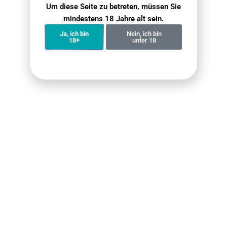
Um diese Seite zu betreten, müssen Sie
4 Januar 2026
mindestens 18 Jahre alt sein.
Was für ein Ort ist eine Shisha Bar, die man häufig auf
Ja, ich bin
Nein, ich bin
der Straße sieht?
18+
unter 18