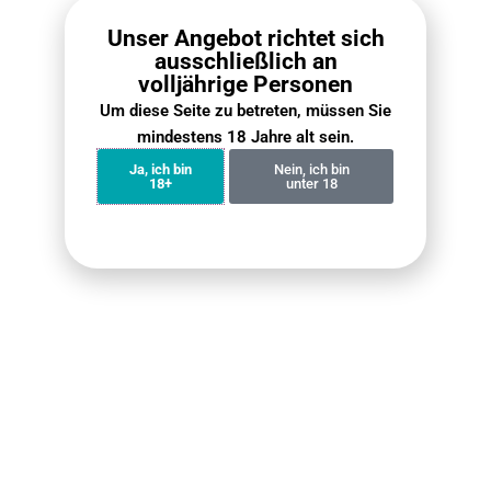
Unser Angebot richtet sich
ausschließlich an
volljährige Personen
Um diese Seite zu betreten, müssen Sie
mindestens 18 Jahre alt sein.
Ja, ich bin
Nein, ich bin
18+
unter 18
VOZOL Vista 20000 Züge
Fumot Digital Box 12000
Bundle (5er Pack)
Bundle (5er Pack)
€
74.90
€
69.90
€
119.50
€
71.60
Weiterlesen
Weiterlesen