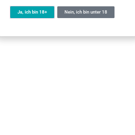
lich? Auf der Packung steht
sinnlos, oder?
00 Züge, aber ist das realistisch?
Ja, ich bin 18+
Nein, ich bin unter 18
ärz 2026
23 März 2026
Olvass tovább