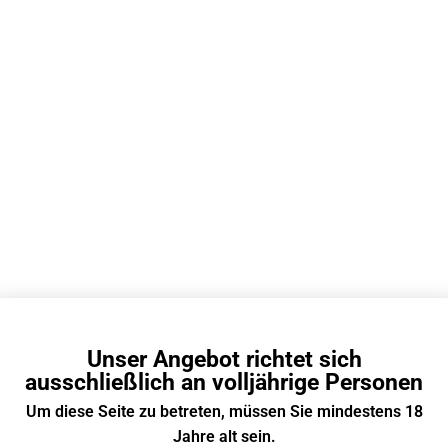
 viele Züge hat eine
Wie heißt die Vape
fen Vape?
dem Affen Vapes?
nutze gerne eine Affen Vape und
Online sieht man immer öfte
e täglich auf über 300 Züge.
Affen Vape. Sieht interessa
viele Züge bietet eine Affen Vape
aber wie heißt die Vape mit
reicht sie für meinen Alltag aus?
Affen-Design eigentlich?
li 2026
10 Juli 2026
 lange hält ein Fumot
Was bringen nikoti
Unser Angebot richtet sich
ndM Tornado 20000?
E-Zigaretten?
ausschließlich an volljährige Personen
Um diese Seite zu betreten, müssen Sie mindestens 18
 Leute, hab mir den Tornado
Was bringt mir ne E-Zigaret
0 geholt – wie lange hält der
Nikotin überhaupt? Ist doc
Jahre alt sein.