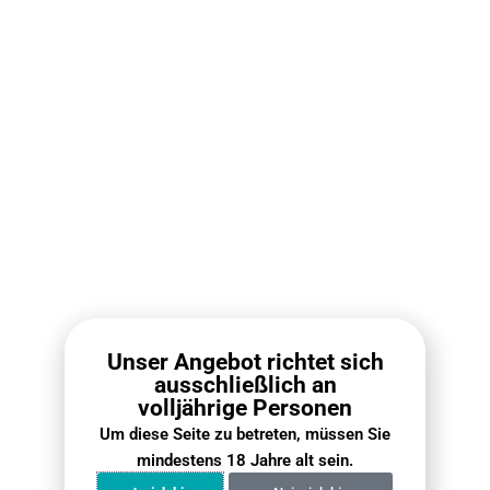
€
112.10
€
79.00
€
118.00
€
89.00
Weiterlesen
Weiterlesen
VOZOL Vista 20000 Züge
Fumot Digital Box 12000
Unser Angebot richtet sich
Bundle (5er Pack)
Bundle (5er Pack)
ausschließlich an
volljährige Personen
€
74.90
€
69.90
€
119.50
€
71.60
Um diese Seite zu betreten, müssen Sie
Weiterlesen
Weiterlesen
mindestens 18 Jahre alt sein.