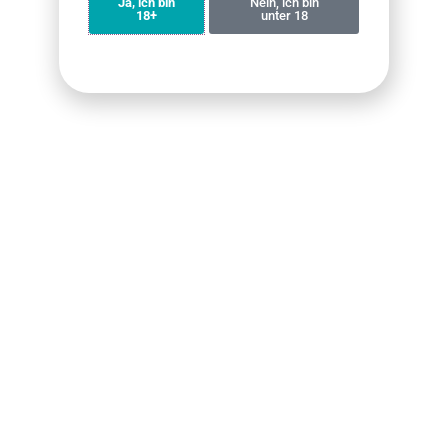
Ja, ich bin
Nein, ich bin
18+
unter 18
Fumot Tornado 15000
ELFBAR Ice King Bundle
Bundle (4er Pack)
4er-Pack
€
59.90
€
71.60
€
59.90
€
79.90
Weiterlesen
Weiterlesen