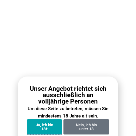
Olvass tovább
Rabattierte Sets
Unser Angebot richtet sich
ausschließlich an
volljährige Personen
RELX Pod Pro Box (10
RELX Infinity 2 Pod Box
Um diese Seite zu betreten, müssen Sie
PCS) – 2 Pods Pack
(10 PCS)
mindestens 18 Jahre alt sein.
€
112.10
€
79.00
€
118.00
€
89.00
Ja, ich bin
Nein, ich bin
18+
unter 18
Weiterlesen
Weiterlesen