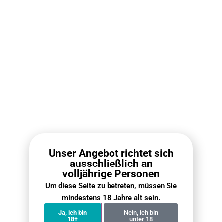
Olvass tovább
Rabattierte Sets
Unser Angebot richtet sich
ausschließlich an
volljährige Personen
Um diese Seite zu betreten, müssen Sie
RELX Pod Pro Box (10
RELX Infinity 2 Pod Box
mindestens 18 Jahre alt sein.
PCS) – 2 Pods Pack
(10 PCS)
Ja, ich bin
Nein, ich bin
€
112.10
€
79.00
€
118.00
€
89.00
18+
unter 18