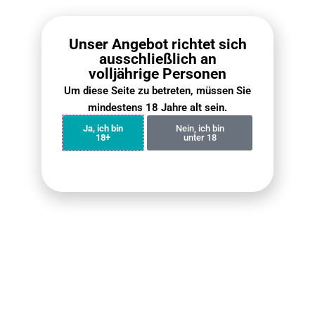
Unser Angebot richtet sich
ausschließlich an
volljährige Personen
Um diese Seite zu betreten, müssen Sie
mindestens 18 Jahre alt sein.
Die SKE Crystal Vape 600 ist laut Hersteller für etwa
Ja, ich bin
Nein, ich bin
600 Züge ausgelegt und mit einem vorgeladenen
18+
unter 18
500-mAh-Akku ausgestattet
. Nach mehreren
Tagen Praxistest durch unser Team ergaben sich
folgende Erkenntnisse:
▪︎
Tatsächliche Zuganzahl
: Im Test lag die
erreichbare Zuganzahl zwischen 500 und 600
– abhängig vom individuellen
Nutzungsverhalten.
▪︎
Nutzungsdauer
: Die meisten
Gelegenheitsdampfer konnten das Gerät