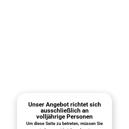
wichtigste Unterschied zwischen dem Elfbar Ice King
und vielen klassischen Elfbar Modellen. Statt eine
feste Kälte zu akzeptieren, kann man die Kühlung je
nach Geschmack anpassen.
5-stufig einstellbare Kühle
:
Breeze (0) – Mild und sanft
Cool (1) – Leicht kühlender Effekt
Chill (2) – Ausgeglichenes Eisgefühl
Frost (3) – Intensive Kühle
Arctic Freeze (4) – Ultimatives Eiskalt-Erlebnis
Unser Angebot richtet sich
ausschließlich an
volljährige Personen
Um diese Seite zu betreten, müssen Sie