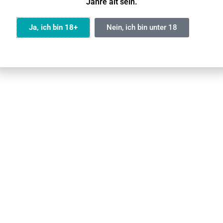
Jahre alt sein.
Dual-Keramik-Coil
Ja
Ja, ich bin 18+
Nein, ich bin unter 18
m 950mAh Akku und 16ml Liquidvolumen bietet das Gerät bi
-Coil sorgt für eine konstante Verdampfung und ein angen
rstecktem Display lassen sich Liquidstand und Akkustand j
 und frische Sorten stehen zur Auswahl – so findet jeder s
re Mundstück des
GOGO Shock E12000 Pod
sorgt für mehr 
 Stecksystem lassen sich Pods schnell und unkompliziert 