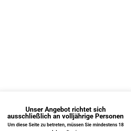
Pod System
/
Wiederaufladbare E Zigarette
12000 Züge
20+
950 mAh
Unser Angebot richtet sich
Typ-C
ausschließlich an volljährige Personen
Transparenter Tank & verstecktes Display
Um diese Seite zu betreten, müssen Sie mindestens 18