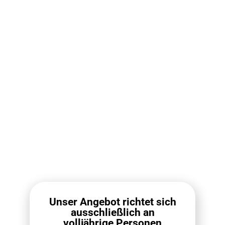
RELX Pod Pro Box (10
RELX Infinity 2 Pod Box
PCS) – 2 Pods Pack
(10 PCS)
€
112.10
€
79.00
€
118.00
€
89.00
Weiterlesen
Weiterlesen
Unser Angebot richtet sich
ausschließlich an
volljährige Personen